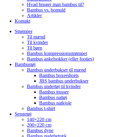
Hvad bruger man bambus til?
Bambus vs. bomuld
Artikler
Kontakt
Strømper
Til mænd
Til kvinder
Til børn
Bambus kompressionsstrømper
Bambus ankelsokker (eller footies)
Bambustøj
Bambus underbukser til mænd
Bambus boxershorts
JBS bambus underbukser
Bambus undertøj til kvinder
Bambus trusser
Bambus nattøj
Bambus natkjole
Bambus t-shirt
Sengetøj
140×220 cm
200×220 cm
Bambus dyne
Bambus pudebetræk