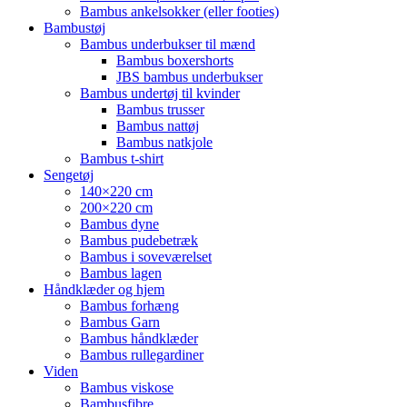
Bambus ankelsokker (eller footies)
Bambustøj
Bambus underbukser til mænd
Bambus boxershorts
JBS bambus underbukser
Bambus undertøj til kvinder
Bambus trusser
Bambus nattøj
Bambus natkjole
Bambus t-shirt
Sengetøj
140×220 cm
200×220 cm
Bambus dyne
Bambus pudebetræk
Bambus i soveværelset
Bambus lagen
Håndklæder og hjem
Bambus forhæng
Bambus Garn
Bambus håndklæder
Bambus rullegardiner
Viden
Bambus viskose
Bambusfibre