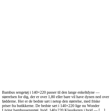
Bambus sengetøj i 140×220 passer til den lange enkeltdyne —
størrelsen for dig, der er over 1,80 eller bare vil have dynen ned over
fødderne. Her er de bedste sæt i netop den størrelse, med friske
priser fra butikkerne. De bedste sæt i 140×220 lige nu Wonder
Living bambussengetøj, hvid, 140×220 Klassikeren i hvid — […]