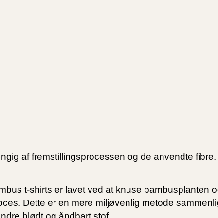
ængig af fremstillingsprocessen og de anvendte fibre.
bus t-shirts er lavet ved at knuse bambusplanten o
oces. Dette er en mere miljøvenlig metode sammenl
ndre blødt og åndbart stof.