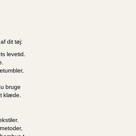
f dit tøj:
s levetid.
e.
retumbler,
du bruge
dt klæde.
kstiler.
 metoder,