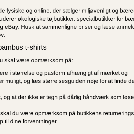
de fysiske og online, der sælger miljøvenligt og bæred
uderer økologiske tøjbutikker, specialbutikker for bæ
g eBay. Husk at sammenligne priser og læse anmeld
ov.
ambus t-shirts
, du skal være opmærksom på:
ere i størrelse og pasform afhængigt af mærket og
er muligt, og læs størrelsesguiden nøje for at finde de
tet, og at der ikke er tegn på dårlig håndværk som løse
, skal du være opmærksom på butikkens returneringspo
op til dine forventninger.