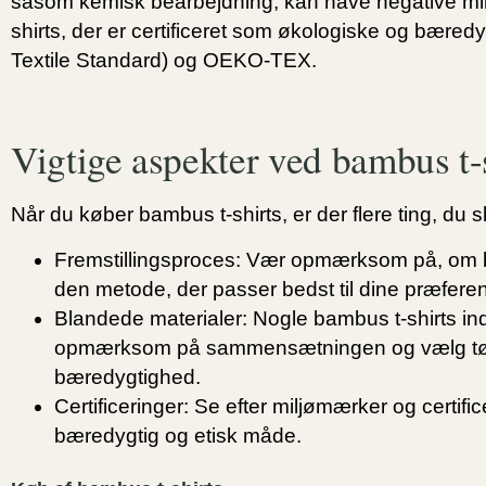
såsom kemisk bearbejdning, kan have negative mil
shirts, der er certificeret som økologiske og bær
Textile Standard) og OEKO-TEX.
Vigtige aspekter ved bambus t
Når du køber bambus t-shirts, er der flere ting, d
Fremstillingsproces:
Vær opmærksom på, om ba
den metode, der passer bedst til dine præfere
Blandede materialer:
Nogle bambus t-shirts in
opmærksom på sammensætningen og vælg tøj, d
bæredygtighed.
Certificeringer:
Se efter miljømærker og certific
bæredygtig og etisk måde.