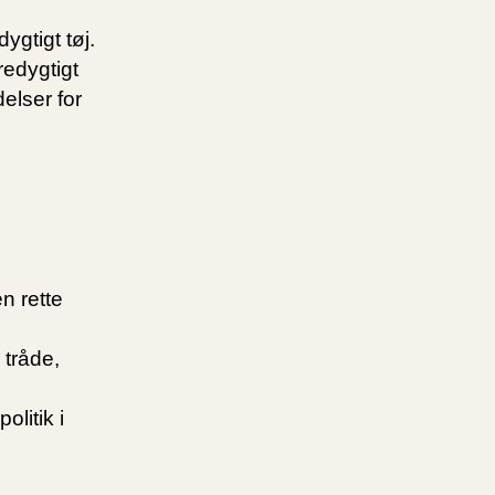
ygtigt tøj.
redygtigt
elser for
n rette
 tråde,
litik i