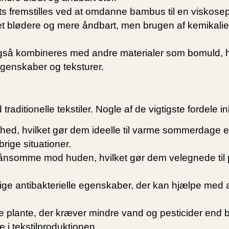
rts fremstilles ved at omdanne bambus til en viskose
øjet blødere og mere åndbart, men brugen af kemikali
så kombineres med andre materialer som bomuld, 
 egenskaber og teksturer.
aditionelle tekstiler. Nogle af de vigtigste fordele in
ed, hvilket gør dem ideelle til varme sommerdage ell
rige situationer.
kånsomme mod huden, hvilket gør dem velegnede til
ge antibakterielle egenskaber, der kan hjælpe med 
 plante, der kræver mindre vand og pesticider end 
e i tekstilproduktionen.