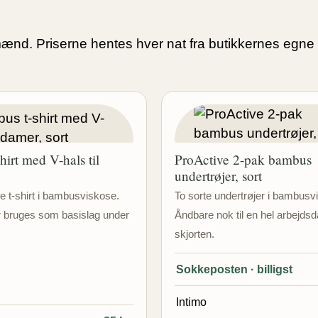
mænd. Priserne hentes hver nat fra butikkernes egne
irt med V-hals til
ProActive 2-pak bambus
undertrøjer, sort
e t-shirt i bambusviskose.
To sorte undertrøjer i bambusv
r bruges som basislag under
Åndbare nok til en hel arbejds
skjorten.
Sokkeposten · billigst
Intimo