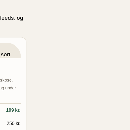
 feeds, og
iskose.
dag under
199 kr.
250 kr.