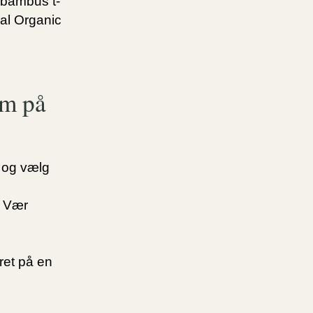
 bambus t-
bal Organic
om på
 og vælg
. Vær
ret på en