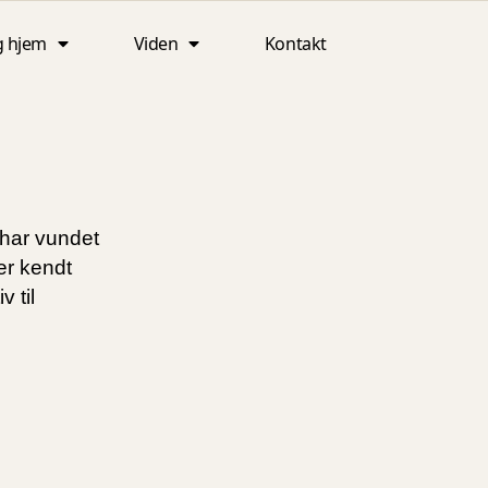
g hjem
Viden
Kontakt
 har vundet
er kendt
 til