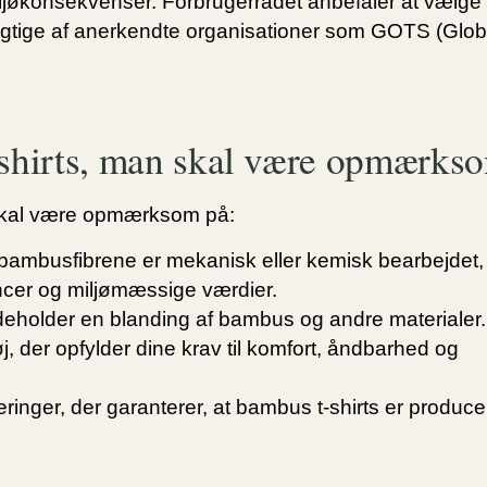
jøkonsekvenser. Forbrugerrådet anbefaler at vælge
edygtige af anerkendte organisationer som GOTS (Glo
-shirts, man skal være opmærks
u skal være opmærksom på:
mbusfibrene er mekanisk eller kemisk bearbejdet,
ncer og miljømæssige værdier.
deholder en blanding af bambus og andre materialer
er opfylder dine krav til komfort, åndbarhed og
eringer, der garanterer, at bambus t-shirts er produce