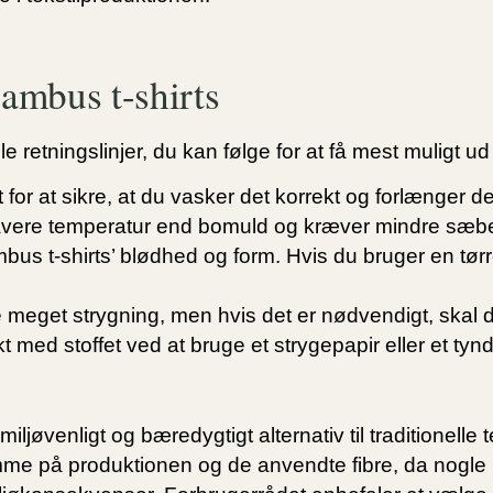
bambus t-shirts
retningslinjer, du kan følge for at få mest muligt ud a
or at sikre, at du vasker det korrekt og forlænger det
lavere temperatur end bomuld og kræver mindre sæb
bus t-shirts’ blødhed og form. Hvis du bruger en tør
 meget strygning, men hvis det er nødvendigt, skal 
t med stoffet ved at bruge et strygepapir eller et tyn
øvenligt og bæredygtigt alternativ til traditionelle te
mme på produktionen og de anvendte fibre, da nogle