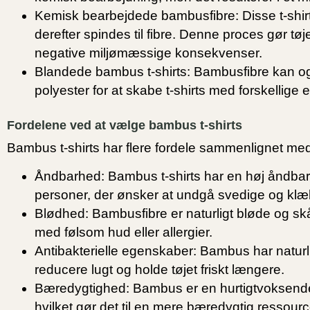
Kemisk bearbejdede bambusfibre:
Disse t-shi
derefter spindes til fibre. Denne proces gør t
negative miljømæssige konsekvenser.
Blandede bambus t-shirts:
Bambusfibre kan og
polyester for at skabe t-shirts med forskellige
Fordelene ved at vælge bambus t-shirts
Bambus t-shirts har flere fordele sammenlignet med tr
Åndbarhed:
Bambus t-shirts har en høj åndbarh
personer, der ønsker at undgå svedige og klæb
Blødhed:
Bambusfibre er naturligt bløde og s
med følsom hud eller allergier.
Antibakterielle egenskaber:
Bambus har naturli
reducere lugt og holde tøjet friskt længere.
Bæredygtighed:
Bambus er en hurtigtvoksende
hvilket gør det til en mere bæredygtig ressourc