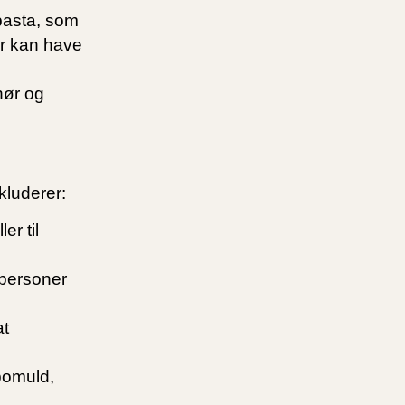
pasta, som
er kan have
hør og
kluderer:
er til
 personer
at
bomuld,