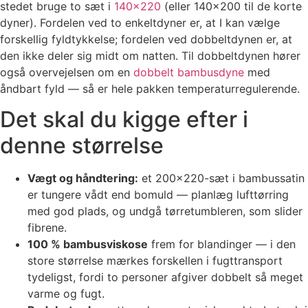
stedet bruge to sæt i
140×220
(eller 140×200 til de korte
dyner). Fordelen ved to enkeltdyner er, at I kan vælge
forskellig fyldtykkelse; fordelen ved dobbeltdynen er, at
den ikke deler sig midt om natten. Til dobbeltdynen hører
også overvejelsen om en
dobbelt bambusdyne
med
åndbart fyld — så er hele pakken temperaturregulerende.
Det skal du kigge efter i
denne størrelse
Vægt og håndtering:
et 200×220-sæt i bambussatin
er tungere vådt end bomuld — planlæg lufttørring
med god plads, og undgå tørretumbleren, som slider
fibrene.
100 % bambusviskose
frem for blandinger — i den
store størrelse mærkes forskellen i fugttransport
tydeligst, fordi to personer afgiver dobbelt så meget
varme og fugt.