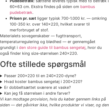
Pudebetræk:
sættene leveres typisk med to betræk i
60×63 cm. Ekstra findes på siden om
bambus
pudebetræk
.
Prisen pr. sæt
ligger typisk 700-1.000 kr. — omkring
100-350 kr. over 140×220, hvilket svarer til
merforbruget af stof.
Materialets sovegenskaber — fugttransport,
temperaturregulering og blødhed — er gennemgået
grundigt i
den store guide til bambus sengetøj
, hvor du
også finder king size-størrelsen 240×220.
Ofte stillede spørgsmål
Passer 200×220 til en 240×220-dyne?
Hvad koster bambus sengetøj i 200×220?
Er dobbeltsættet sværere at vaske?
Kan jeg få størrelsen i andre farver?
Vi kan modtage provision, hvis du køber gennem links på
siden — det påvirker ikke, hvilke produkter vi viser, og den