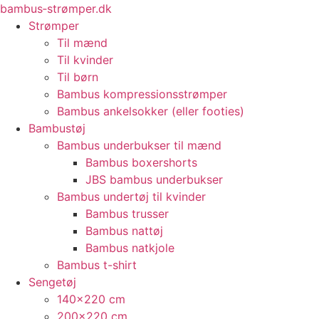
Skip
bambus‑strømper.dk
to
Strømper
content
Til mænd
Til kvinder
Til børn
Bambus kompressionsstrømper
Bambus ankelsokker (eller footies)
Bambustøj
Bambus underbukser til mænd
Bambus boxershorts
JBS bambus underbukser
Bambus undertøj til kvinder
Bambus trusser
Bambus nattøj
Bambus natkjole
Bambus t-shirt
Sengetøj
140×220 cm
200×220 cm