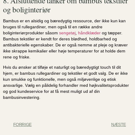
8. Afsluttende tanker om bambus tekstiler
og boliginteriør
Bambus er en alsidig og bæredygtig ressource, der ikke kun kan
bruges til rullegardiner, men også til en række andre
boliginteriørprodukter såsom
sengetøj
,
håndklæder
og tæpper.
Bambus tekstiler er kendt for deres blødhed, holdbarhed og
antibakterielle egenskaber. De er også nemme at pleje og kræver
ikke skrappe kemikalier eller høje temperaturer for at holde dem
rene og friske.
Hvis du ønsker at tilføje et naturligt og bæredygtigt touch til dit
hjem, er bambus rullegardiner og tekstiler et godt valg. De er ikke
kun smukke og funktionelle, men også miljøvenlige og etisk
ansvarlige. Vælg en pålidelig forhandler med højkvalitetsprodukter
og god kundeservice for at få mest muligt ud af din
bambusinvestering.
FORRIGE
NÆSTE