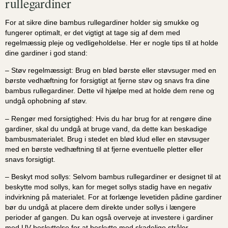
rullegardiner
For at sikre dine bambus rullegardiner holder sig smukke og
fungerer optimalt, er det vigtigt at tage sig af dem med
regelmæssig pleje og vedligeholdelse. Her er nogle tips til at holde
dine gardiner i god stand:
– Støv regelmæssigt: Brug en blød børste eller støvsuger med en
børste vedhæftning for forsigtigt at fjerne støv og snavs fra dine
bambus rullegardiner. Dette vil hjælpe med at holde dem rene og
undgå ophobning af støv.
– Rengør med forsigtighed: Hvis du har brug for at rengøre dine
gardiner, skal du undgå at bruge vand, da dette kan beskadige
bambusmaterialet. Brug i stedet en blød klud eller en støvsuger
med en børste vedhæftning til at fjerne eventuelle pletter eller
snavs forsigtigt.
– Beskyt mod sollys: Selvom bambus rullegardiner er designet til at
beskytte mod sollys, kan for meget sollys stadig have en negativ
indvirkning på materialet. For at forlænge levetiden pådine gardiner
bør du undgå at placere dem direkte under sollys i længere
perioder af gangen. Du kan også overveje at investere i gardiner
med UV-beskyttelse for at beskytte mod skadelige stråler.