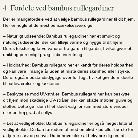
4. Fordele ved bambus rullegardiner
Der er mangefordele ved at vælge bambus rullegardiner til dit hjem.
Her er nogle af de mest bemærkelsesværdige:
– Naturligt udseende: Bambus rullegardiner har et smukt og
naturligt udseende, der kan tilføje varme og hygge til dit hjem.
Deres tekstur og farve varierer fra gardin til gardin, hvilket giver et
unikt og personligt præg til din indretning.
– Holdbarhed: Bambus rullegardiner er kendt for deres holdbarhed
og kan vare i mange år uden at miste deres skønhed eller styrke.
De er også modstandsdygtige over for fugt, hvilket gør dem ideelle
til badeværelser og køkkener.
– Beskyttelse mod UV-stråler: Bambus rullegardiner kan beskytte
dit hjem mod skadelige UV-stråler, der kan skade møbler, gulve og
stoffer. Dette gør dem til et ideelt valg for rum med store vinduer
eller en høj grad af sollys.
– Let at vedligeholde: Bambus rullegardiner er også meget lette at
vedligeholde. Du kan tørredem af med en blød klud eller børste for
at fjerne støv og snavs. Du behøver ikke at bekymre dig om at