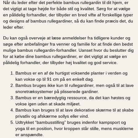
Når du leder efter det perfekte bambus rullegardin til dit hjem, er
det vigtigt at tage højde for både stil og kvalitet. Sørg for at vælge
en pålidelig forhandler, der tilbyder en bred vifte af forskellige typer
og designs af bambus rullegardiner, så du kan finde præcis det, du
leder efter.
Du kan også overveje at læse anmeldelser fra tidligere kunder og
søge efter anbefalinger fra venner og familie for at finde den bedst
mulige bambus rullegardin-forhandler. Uanset hvor du beslutter dig
for at købe dine bambus rullegardiner, er det vigtigt at vælge en
pålidelig forhandler, der tilbyder høj kvalitet og god service.
Bambus er en af de hurtigst voksende planter i verden og
kan vokse op til 91 cm på en enkelt dag.
Bambus bruges ikke kun til rullegardiner, men også til at lave
snoretræksystemer på plisserede gardiner.
Bambus er en bæredygtig ressource, da det kan høstes og
vokse igen uden at skade miljøet.
Bambus kan bruges til at lave dekorative skærme til at skabe
privatliv og afskærme sollys eller vind.
Udtrykket “bambusstilling” bruges indenfor kampsport og
yoga til en position, hvor kroppen står stille, mens musklerne
er anspændte.