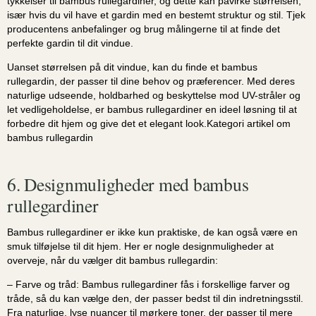
tykkelser til bambus rullegardiner, og dette kan påvirke størrelsen,
især hvis du vil have et gardin med en bestemt struktur og stil. Tjek
producentens anbefalinger og brug målingerne til at finde det
perfekte gardin til dit vindue.
Uanset størrelsen på dit vindue, kan du finde et bambus
rullegardin, der passer til dine behov og præferencer. Med deres
naturlige udseende, holdbarhed og beskyttelse mod UV-stråler og
let vedligeholdelse, er bambus rullegardiner en ideel løsning til at
forbedre dit hjem og give det et elegant look.Kategori artikel om
bambus rullegardin
6. Designmuligheder med bambus
rullegardiner
Bambus rullegardiner er ikke kun praktiske, de kan også være en
smuk tilføjelse til dit hjem. Her er nogle designmuligheder at
overveje, når du vælger dit bambus rullegardin:
– Farve og tråd: Bambus rullegardiner fås i forskellige farver og
tråde, så du kan vælge den, der passer bedst til din indretningsstil.
Fra naturlige, lyse nuancer til mørkere toner, der passer til mere