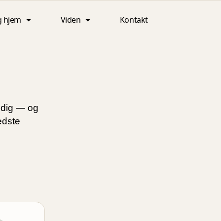
g hjem
Viden
Kontakt
 dig — og
edste