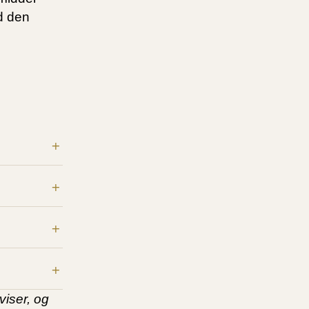
d den
viser, og