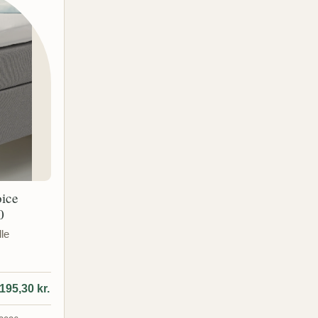
ice
0
lle
195,30 kr.