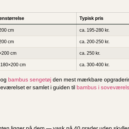
enstørrelse
Typisk pris
200 cm
ca. 195-280 kr.
200 cm
ca. 200-250 kr.
×200 cm
ca. 250 kr.
-180×200 cm
ca. 300-400 kr.
n og
bambus sengetøj
den mest mærkbare opgrader
værelset er samlet i guiden til
bambus i soveværels
gten ligger på dem — vask på 40 grader uden skylle