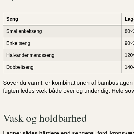
Seng
Lag
Smal enkeltseng
80×
Enkeltseng
90×
Halvandenmandsseng
120
Dobbeltseng
140
Sover du varmt, er kombinationen af bambuslage
fugten ledes væk både over og under dig. Hele sove
Vask og holdbarhed
Lagner slides hårdere end sengetøj, fordi kropsvæ