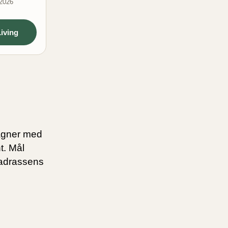
 2026
iving
agner
med
t. Mål
madrassens