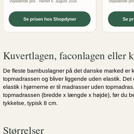
Vejledende pris · hentet 6. august 2026
Vejledende pri
Se prisen hos Shopdyner
Se p
Kuvertlagen, faconlagen eller k
De fleste bambuslagner på det danske marked er
topmadrassen og bliver liggende uden elastik. Det 
elastik i hjørnerne er til madrasser uden topmadras
topmadrassen (bredde x længde x højde), før du be
tykkelse, typisk 8 cm.
Størrelser