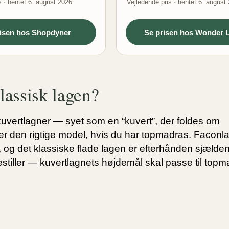
s · hentet 6. august 2026
Vejledende pris · hentet 6. august
risen hos Shopdyner
Se prisen hos Wonder L
lassisk lagen?
kuvertlagner
— syet som en “kuvert”, der foldes om
er den rigtige model, hvis du har topmadras.
Faconl
, og det
klassiske flade lagen
er efterhånden sjælden
stiller — kuvertlagnets højdemål skal passe til top