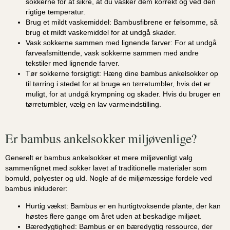
sokkerne for at sikre, at du vasker dem korrekt og ved den
rigtige temperatur.
Brug et mildt vaskemiddel:
Bambusfibrene er følsomme, så
brug et mildt vaskemiddel for at undgå skader.
Vask sokkerne sammen med lignende farver:
For at undgå
farveafsmittende, vask sokkerne sammen med andre
tekstiler med lignende farver.
Tør sokkerne forsigtigt:
Hæng dine bambus ankelsokker op
til tørring i stedet for at bruge en tørretumbler, hvis det er
muligt, for at undgå krympning og skader. Hvis du bruger en
tørretumbler, vælg en lav varmeindstilling.
Er bambus ankelsokker miljøvenlige?
Generelt er bambus ankelsokker et mere miljøvenligt valg
sammenlignet med sokker lavet af traditionelle materialer som
bomuld, polyester og uld. Nogle af de miljømæssige fordele ved
bambus inkluderer:
Hurtig vækst:
Bambus er en hurtigtvoksende plante, der kan
høstes flere gange om året uden at beskadige miljøet.
Bæredygtighed:
Bambus er en bæredygtig ressource, der