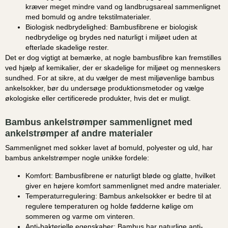
kræver meget mindre vand og landbrugsareal sammenlignet
med bomuld og andre tekstilmaterialer.
Biologisk nedbrydelighed:
Bambusfibrene er biologisk
nedbrydelige og brydes ned naturligt i miljøet uden at
efterlade skadelige rester.
Det er dog vigtigt at bemærke, at nogle bambusfibre kan fremstilles
ved hjælp af kemikalier, der er skadelige for miljøet og menneskers
sundhed. For at sikre, at du vælger de mest miljøvenlige bambus
ankelsokker, bør du undersøge produktionsmetoder og vælge
økologiske eller certificerede produkter, hvis det er muligt.
Bambus ankelstrømper sammenlignet med
ankelstrømper af andre materialer
Sammenlignet med sokker lavet af bomuld, polyester og uld, har
bambus ankelstrømper nogle unikke fordele:
Komfort:
Bambusfibrene er naturligt bløde og glatte, hvilket
giver en højere komfort sammenlignet med andre materialer.
Temperaturregulering:
Bambus ankelsokker er bedre til at
regulere temperaturen og holde fødderne kølige om
sommeren og varme om vinteren.
Anti-bakterielle egenskaber:
Bambus har naturlige anti-