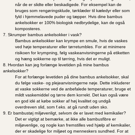
når de er slidte eller beskadigede. For eksempel kan de
bruges som rengøringsklude, tørklæder til kæledyr eller som
fyld i hjemmelavede puder og tæpper. Hvis dine bambus
ankelsokker er 100% biologisk nedbrydelige, kan de også
komposteres.
7. Skrumper bambus ankelsokker i vask?
Bambus ankelsokker kan krympe en smule, hvis de vaskes
ved høje temperaturer eller tørretumbles. For at minimere
risikoen for krympning, følg vaskeanvisningerne på etiketten
og hæng sokkerne op til tørring, hvis det er muligt.
8. Hvordan kan jeg forlænge levetiden på mine bambus
ankelsokker?
For at forlænge levetiden på dine bambus ankelsokker, skal
du følge vaske- og plejeanvisningerne nøje. Dette inkluderer
at vaske sokkerne ved de anbefalede temperaturer, bruge et
mildt vaskemiddel og tørre dem korrekt. Det kan også være
en god idé at købe sokker af høj kvalitet og undgå
overdreven slid, som f.eks. at gå rundt uden sko.
9. Er bambustøj miljøvenligt, selvom de er lavet med kemikalier?
Det er vigtigt at bemærke, at ikke alle bambusfibre er
miljøvenlige, og nogle kan fremstilles ved hjælp af kemikalier,
der er skadelige for miljøet og menneskers sundhed. For at