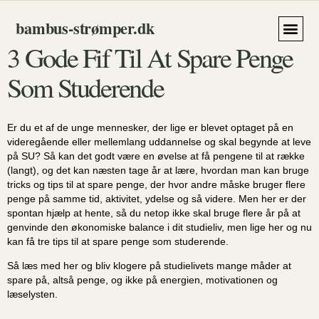
bambus‑strømper.dk
3 Gode Fif Til At Spare Penge
Håndklæde
Som Studerende
Er du et af de unge mennesker, der lige er blevet optaget på en
videregående eller mellemlang uddannelse og skal begynde at leve
på SU? Så kan det godt være en øvelse at få pengene til at række
(langt), og det kan næsten tage år at lære, hvordan man kan bruge
tricks og tips til at spare penge, der hvor andre måske bruger flere
penge på samme tid, aktivitet, ydelse og så videre. Men her er der
spontan hjælp at hente, så du netop ikke skal bruge flere år på at
genvinde den økonomiske balance i dit studieliv, men lige her og nu
kan få tre tips til at spare penge som studerende.
Så læs med her og bliv klogere på studielivets mange måder at
spare på, altså penge, og ikke på energien, motivationen og
læselysten.