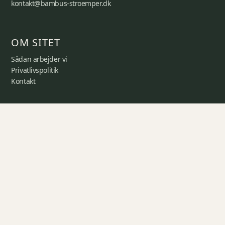
kontakt@bambus-stroemper.dk
OM SITET
Sådan arbejder vi
Privatlivspolitik
Kontakt
LINKS
Strømper
Bambustøj
Sengetøj
Håndklæder og hjem
Viden
Kontakt