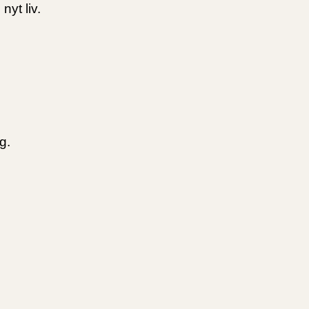
yt liv.
g.