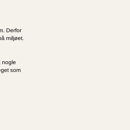
m. Derfor
å miljøet.
k nogle
meget som