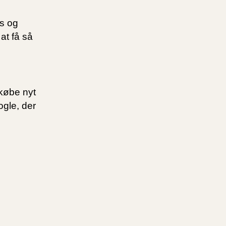
ds og
at få så
 købe nyt
nogle, der