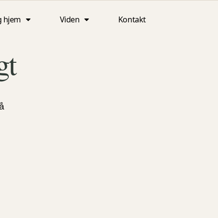
g hjem
Viden
Kontakt
gt
må